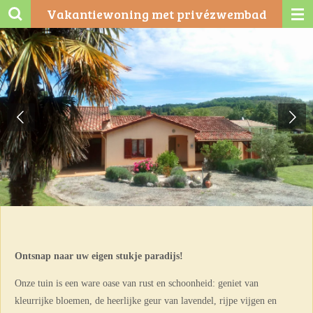
Vakantiewoning met privézwembad
Ga
direct
naar
de
hoofdinhoud
Ontsnap naar uw eigen stukje paradijs!
Onze tuin is een ware oase van rust en schoonheid: geniet van
kleurrijke bloemen, de heerlijke geur van lavendel, rijpe vijgen en